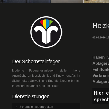
Heizk
07.08.2026 1
Haben S
Der Schornsteinfeger
Ablage
Fehlfun
Moderne Feuerungsanlagen stellen hohe
Verbre
Ansprüche an Messtechnik und Know-how. Als Ihr
Sicherheits-, Umwelt- und Energie-Experte bin ich
Ablageru
Ihr Ansprechpartner rund ums Haus.
Hier e
Dienstleistungen
sprec
Schornsteinfegerarbeiten