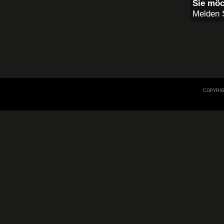
Sie möc
Melden S
COPYRIG