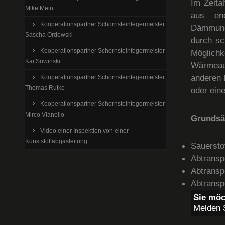
Im Zeita
Mike Mein
aus ene
Kooperationspartner Schornsteinfegermeister
Dämmunge
Sascha Ordowski
durch sc
Kooperationspartner Schornsteinfegermeister
Möglichk
Kai Sowinski
Wärmeaus
anderen F
Kooperationspartner Schornsteinfegermeister
Thomas Rutke
oder eine
Kooperationspartner Schornsteinfegermeister
Mirco Vianello
Grundsät
Video einer Inspektion von einer
Kunststoffabgasleitung
Sauersto
Abtransp
Abtransp
Abtransp
Sie möc
Melden S