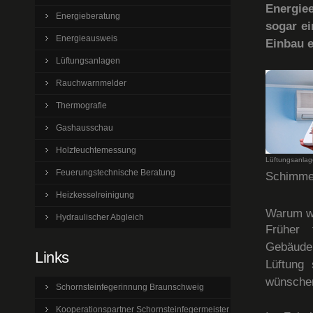
Energie
Energieberatung
sogar ei
Energieausweis
Einbau e
Lüftungsanlagen
Rauchwarnmelder
Thermografie
Gashausschau
Holzfeuchtemessung
Lüftungsanlag
Feuerungstechnische Beratung
Schimmel
Heizkesselreinigung
Warum wa
Hydraulischer Abgleich
Früher 
Gebäudeh
Links
Lüftung 
wünschen
Schornsteinfegerinnung Braunschweig
Kooperationspartner Schornsteinfegermeister